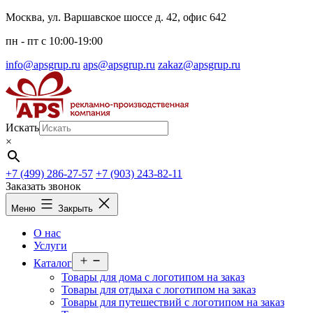
Перейти
Москва, ул. Варшавское шоссе д. 42, офис 642
к
пн - пт c 10:00-19:00
содержимому
info@apsgrup.ru
aps@apsgrup.ru
zakaz@apsgrup.ru
Искать
×
+7 (499) 286-27-57
+7 (903) 243-82-11
Заказать звонок
Меню
Закрыть
О нас
Услуги
Открыть
Каталог
меню
Товары для дома с логотипом на заказ
Товары для отдыха с логотипом на заказ
Товары для путешествий с логотипом на заказ