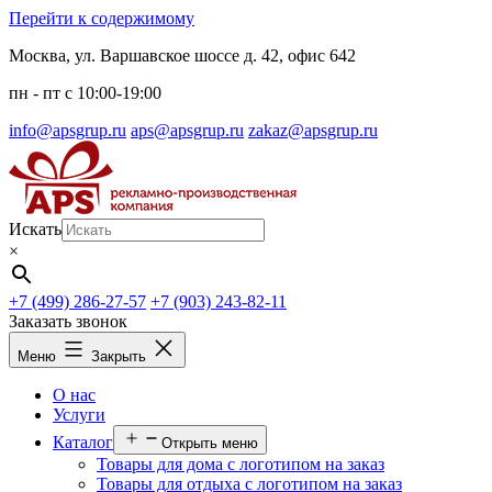
Перейти к содержимому
Москва, ул. Варшавское шоссе д. 42, офис 642
пн - пт c 10:00-19:00
info@apsgrup.ru
aps@apsgrup.ru
zakaz@apsgrup.ru
Искать
×
+7 (499) 286-27-57
+7 (903) 243-82-11
Заказать звонок
Меню
Закрыть
О нас
Услуги
Каталог
Открыть меню
Товары для дома с логотипом на заказ
Товары для отдыха с логотипом на заказ