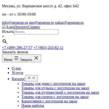
Перейти
Москва, ул. Варшавское шоссе д. 42, офис 642
к
пн - пт c 10:00-19:00
содержимому
info@apsgrup.ru
aps@apsgrup.ru
zakaz@apsgrup.ru
Искать
×
+7 (499) 286-27-57
+7 (903) 243-82-11
Заказать звонок
Меню
Закрыть
О нас
Услуги
Открыть
Каталог
меню
Товары для дома с логотипом на заказ
Товары для отдыха с логотипом на заказ
Товары для путешествий с логотипом на заказ
Товары для спорта с логотипом на заказ
Канцелярия с логотипом на заказ
Наши работы