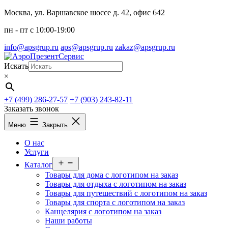
Перейти
Москва, ул. Варшавское шоссе д. 42, офис 642
к
пн - пт c 10:00-19:00
содержимому
info@apsgrup.ru
aps@apsgrup.ru
zakaz@apsgrup.ru
Искать
×
+7 (499) 286-27-57
+7 (903) 243-82-11
Заказать звонок
Меню
Закрыть
О нас
Услуги
Открыть
Каталог
меню
Товары для дома с логотипом на заказ
Товары для отдыха с логотипом на заказ
Товары для путешествий с логотипом на заказ
Товары для спорта с логотипом на заказ
Канцелярия с логотипом на заказ
Наши работы