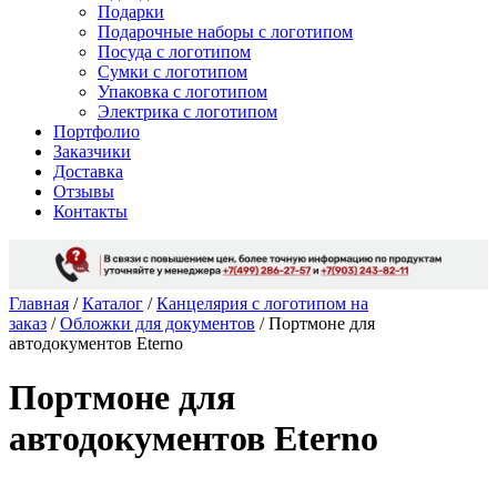
Подарки
Подарочные наборы с логотипом
Посуда с логотипом
Сумки с логотипом
Упаковка с логотипом
Электрика с логотипом
Портфолио
Заказчики
Доставка
Отзывы
Контакты
Главная
/
Каталог
/
Канцелярия с логотипом на
заказ
/
Обложки для документов
/ Портмоне для
автодокументов Eterno
Портмоне для
автодокументов Eterno