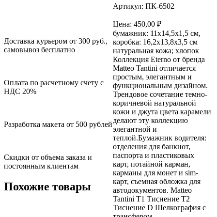
Артикул: ПК-6502
Цена:
450,00
₽
бумажник: 11х14,5х1,5 см,
Доставка курьером от 300 руб.,
коробка: 16,2х13,8х3,5 см
самовывоз бесплатно
натуральная кожа; хлопок
Коллекция Eterno от бренда
Matteo Tantini отличается
простым, элегантным и
Оплата по расчетному счету с
функциональным дизайном.
НДС 20%
Трендовое сочетание темно-
коричневой натуральной
кожи и джута цвета карамели
делают эту коллекцию
Разработка макета от 500 рублей
элегантной и
теплой.Бумажник водителя:
отделения для банкнот,
паспорта и пластиковых
Скидки от объема заказа и
карт, потайной карман,
постоянным клиентам
карманы для монет и sim-
карт, съемная обложка для
Похожие товары
автодокументов. Matteo
Tantini T1 Тиснение T2
Тиснение D Шелкография с
трансфером