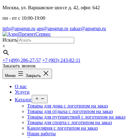
Перейти
Москва, ул. Варшавское шоссе д. 42, офис 642
к
пн - пт c 10:00-19:00
содержимому
info@apsgrup.ru
aps@apsgrup.ru
zakaz@apsgrup.ru
Искать
×
+7 (499) 286-27-57
+7 (903) 243-82-11
Заказать звонок
Меню
Закрыть
О нас
Услуги
Открыть
Каталог
меню
Товары для дома с логотипом на заказ
Товары для отдыха с логотипом на заказ
Товары для путешествий с логотипом на заказ
Товары для спорта с логотипом на заказ
Канцелярия с логотипом на заказ
Наши работы