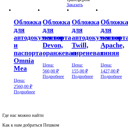
Заказать
Обложка
Обложка
Обложка
Обложк
для
для
для
для
автодокументов
паспорта
автодокументов
паспорт
и
Devon,
Twill,
Apache,
паспорта
оранжевая
сиреневая
синяя
Omnia
Цена:
Цена:
Цена:
Mea
560,00
₽
155,00
₽
1427,00
₽
Подробнее
Подробнее
Подробнее
Цена:
2560,00
₽
Подробнее
Где нас можно найти
Как к нам добраться Пешком