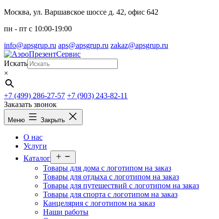
Перейти
Москва, ул. Варшавское шоссе д. 42, офис 642
к
пн - пт c 10:00-19:00
содержимому
info@apsgrup.ru
aps@apsgrup.ru
zakaz@apsgrup.ru
Искать
×
+7 (499) 286-27-57
+7 (903) 243-82-11
Заказать звонок
Меню
Закрыть
О нас
Услуги
Открыть
Каталог
меню
Товары для дома с логотипом на заказ
Товары для отдыха с логотипом на заказ
Товары для путешествий с логотипом на заказ
Товары для спорта с логотипом на заказ
Канцелярия с логотипом на заказ
Наши работы