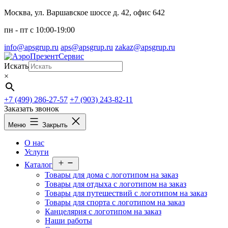
Перейти
Москва, ул. Варшавское шоссе д. 42, офис 642
к
пн - пт c 10:00-19:00
содержимому
info@apsgrup.ru
aps@apsgrup.ru
zakaz@apsgrup.ru
Искать
×
+7 (499) 286-27-57
+7 (903) 243-82-11
Заказать звонок
Меню
Закрыть
О нас
Услуги
Открыть
Каталог
меню
Товары для дома с логотипом на заказ
Товары для отдыха с логотипом на заказ
Товары для путешествий с логотипом на заказ
Товары для спорта с логотипом на заказ
Канцелярия с логотипом на заказ
Наши работы