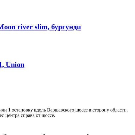
Moon river slim, бургунди
1, Union
или 1 остановку вдоль Варшавского шоссе в сторону области.
с-центра справа от шоссе.