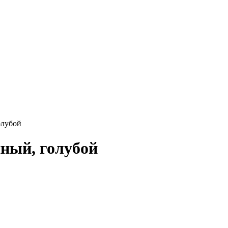
олубой
нный, голубой