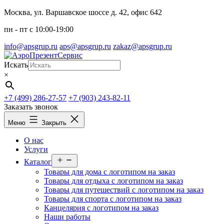
Перейти
Москва, ул. Варшавское шоссе д. 42, офис 642
к
пн - пт c 10:00-19:00
содержимому
info@apsgrup.ru
aps@apsgrup.ru
zakaz@apsgrup.ru
Искать
×
+7 (499) 286-27-57
+7 (903) 243-82-11
Заказать звонок
Меню
Закрыть
О нас
Услуги
Открыть
Каталог
меню
Товары для дома с логотипом на заказ
Товары для отдыха с логотипом на заказ
Товары для путешествий с логотипом на заказ
Товары для спорта с логотипом на заказ
Канцелярия с логотипом на заказ
Наши работы