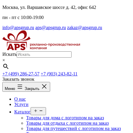
Перейти
Москва, ул. Варшавское шоссе д. 42, офис 642
к
пн - пт c 10:00-19:00
содержимому
info@apsgrup.ru
aps@apsgrup.ru
zakaz@apsgrup.ru
Искать
×
+7 (499) 286-27-57
+7 (903) 243-82-11
Заказать звонок
Меню
Закрыть
О нас
Услуги
Открыть
Каталог
меню
Товары для дома с логотипом на заказ
Товары для отдыха с логотипом на заказ
Товары для путешествий с логотипом на заказ