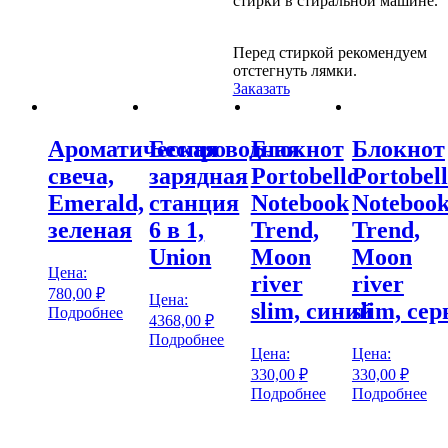
стирки в стиральной машине.
Перед стиркой рекомендуем
отстегнуть лямки.
Заказать
Ароматическая
Беспроводная
Блокнот
Блокнот
свеча,
зарядная
Portobello
Portobel
Emerald,
станция
Notebook
Noteboo
зеленая
6 в 1,
Trend,
Trend,
Union
Moon
Moon
Цена:
river
river
780,00
₽
Цена:
slim, синий
slim, се
Подробнее
4368,00
₽
Подробнее
Цена:
Цена:
330,00
₽
330,00
₽
Подробнее
Подробнее