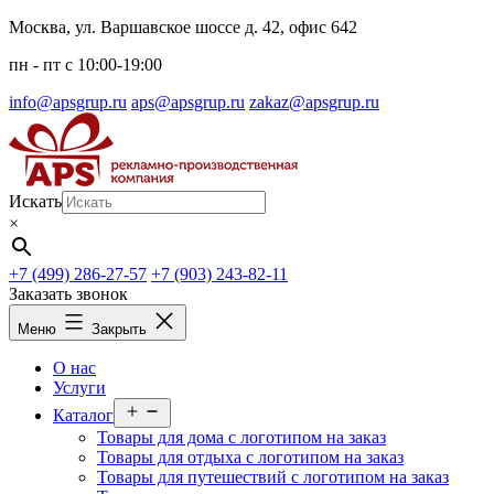
Перейти
Москва, ул. Варшавское шоссе д. 42, офис 642
к
пн - пт c 10:00-19:00
содержимому
info@apsgrup.ru
aps@apsgrup.ru
zakaz@apsgrup.ru
Искать
×
+7 (499) 286-27-57
+7 (903) 243-82-11
Заказать звонок
Меню
Закрыть
О нас
Услуги
Открыть
Каталог
меню
Товары для дома с логотипом на заказ
Товары для отдыха с логотипом на заказ
Товары для путешествий с логотипом на заказ