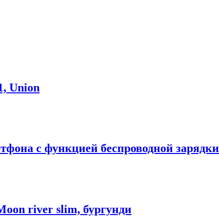
1, Union
тфона с функцией беспроводной зарядк
Moon river slim, бургунди