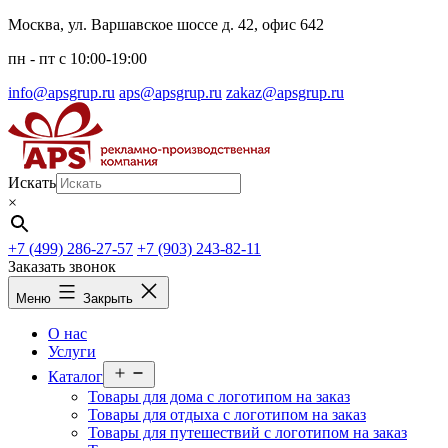
Перейти
Москва, ул. Варшавское шоссе д. 42, офис 642
к
пн - пт c 10:00-19:00
содержимому
info@apsgrup.ru
aps@apsgrup.ru
zakaz@apsgrup.ru
Искать
×
+7 (499) 286-27-57
+7 (903) 243-82-11
Заказать звонок
Меню
Закрыть
О нас
Услуги
Открыть
Каталог
меню
Товары для дома с логотипом на заказ
Товары для отдыха с логотипом на заказ
Товары для путешествий с логотипом на заказ