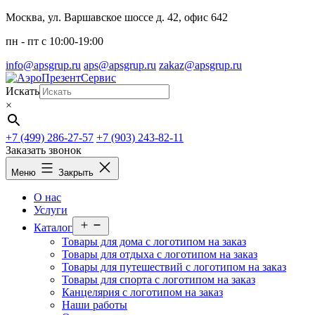
Перейти
Москва, ул. Варшавское шоссе д. 42, офис 642
к
пн - пт c 10:00-19:00
содержимому
info@apsgrup.ru
aps@apsgrup.ru
zakaz@apsgrup.ru
Искать
×
+7 (499) 286-27-57
+7 (903) 243-82-11
Заказать звонок
Меню
Закрыть
О нас
Услуги
Открыть
Каталог
меню
Товары для дома с логотипом на заказ
Товары для отдыха с логотипом на заказ
Товары для путешествий с логотипом на заказ
Товары для спорта с логотипом на заказ
Канцелярия с логотипом на заказ
Наши работы