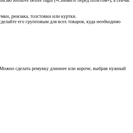
сью Remove before flight («Снимите перед полетом»), а сейчас
мки, рюкзака, толстовки или куртки.
сделайте его групповым для всех товаров, куда необходимо
. Можно сделать ремувку длиннее или короче, выбрав нужный