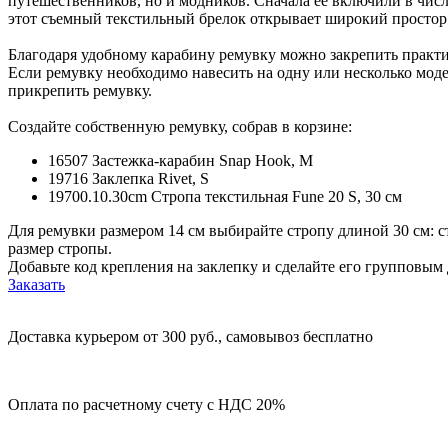
путешественников, но и модников. Сначала ее включили в числ
этот съемный текстильный брелок открывает широкий простор 
Благодаря удобному карабину ремувку можно закрепить практич
Если ремувку необходимо навесить на одну или несколько модел
прикрепить ремувку.
Создайте собственную ремувку, собрав в корзине:
16507 Застежка-карабин Snap Hook, M
19716 Заклепка Rivet, S
19700.10.30cm Стропа текстильная Fune 20 S, 30 см
Для ремувки размером 14 см выбирайте стропу длиной 30 см: с
размер стропы.
Добавьте код крепления на заклепку и сделайте его групповым
Заказать
Доставка курьером от 300 руб., самовывоз бесплатно
Оплата по расчетному счету с НДС 20%