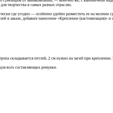
о сувениров от авиакомпаний, — конечно же, с каноничной надпи
для творчества в самых разных отраслях.
ески где угодно — особенно удобно разместить ее на молнии су
ей в заказе, добавьте нанесение «Крепление (кастомизация)» и 
тропа складывается петлей, 2 см нужно на загиб при креплении
 для всех составляющих ремувки.