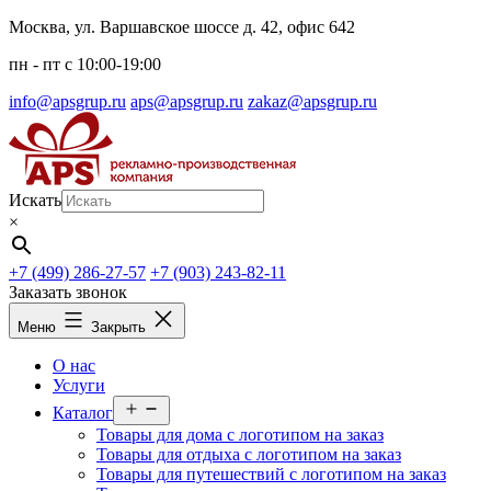
Перейти
Москва, ул. Варшавское шоссе д. 42, офис 642
к
пн - пт c 10:00-19:00
содержимому
info@apsgrup.ru
aps@apsgrup.ru
zakaz@apsgrup.ru
Искать
×
+7 (499) 286-27-57
+7 (903) 243-82-11
Заказать звонок
Меню
Закрыть
О нас
Услуги
Открыть
Каталог
меню
Товары для дома с логотипом на заказ
Товары для отдыха с логотипом на заказ
Товары для путешествий с логотипом на заказ