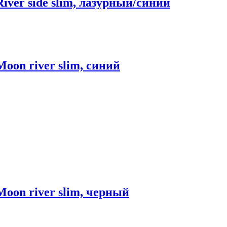
River side slim, лазурный/синий
Moon river slim, синий
Moon river slim, черный