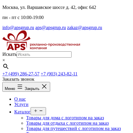
Перейти
Москва, ул. Варшавское шоссе д. 42, офис 642
к
пн - пт c 10:00-19:00
содержимому
info@apsgrup.ru
aps@apsgrup.ru
zakaz@apsgrup.ru
Искать
×
+7 (499) 286-27-57
+7 (903) 243-82-11
Заказать звонок
Меню
Закрыть
О нас
Услуги
Открыть
Каталог
меню
Товары для дома с логотипом на заказ
Товары для отдыха с логотипом на заказ
Товары для путешествий с логотипом на заказ