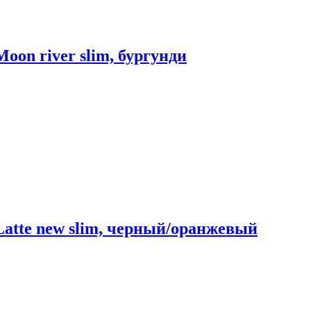
Moon river slim, бургунди
 Latte new slim, черный/оранжевый