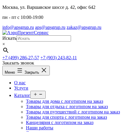
Перейти
Москва, ул. Варшавское шоссе д. 42, офис 642
к
пн - пт c 10:00-19:00
содержимому
info@apsgrup.ru
aps@apsgrup.ru
zakaz@apsgrup.ru
Искать
×
+7 (499) 286-27-57
+7 (903) 243-82-11
Заказать звонок
Меню
Закрыть
О нас
Услуги
Открыть
Каталог
меню
Товары для дома с логотипом на заказ
Товары для отдыха с логотипом на заказ
Товары для путешествий с логотипом на заказ
Товары для спорта с логотипом на заказ
Канцелярия с логотипом на заказ
Наши работы