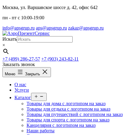
Перейти
Москва, ул. Варшавское шоссе д. 42, офис 642
к
пн - пт c 10:00-19:00
содержимому
info@apsgrup.ru
aps@apsgrup.ru
zakaz@apsgrup.ru
Искать
×
+7 (499) 286-27-57
+7 (903) 243-82-11
Заказать звонок
Меню
Закрыть
О нас
Услуги
Открыть
Каталог
меню
Товары для дома с логотипом на заказ
Товары для отдыха с логотипом на заказ
Товары для путешествий с логотипом на заказ
Товары для спорта с логотипом на заказ
Канцелярия с логотипом на заказ
Наши работы