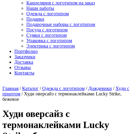
Канцелярия с логотипом на заказ
Наши работы
Одежда с логотипом
Подарки
Подарочные наборы с логотипом
Посуда с логотипом
Сумки с логотипом
Упаковка с логотипом
Электрика с логотипом
Портфолио
Заказчики
Доставка
Отзывы
Контакты
Главная
/
Каталог
/
Одежда с логотипом
/
Дождевики
/
Худи с
принтом
/ Худи оверсайз с термонаклейками Lucky Strike,
бежевое
Худи оверсайз с
термонаклейками Lucky