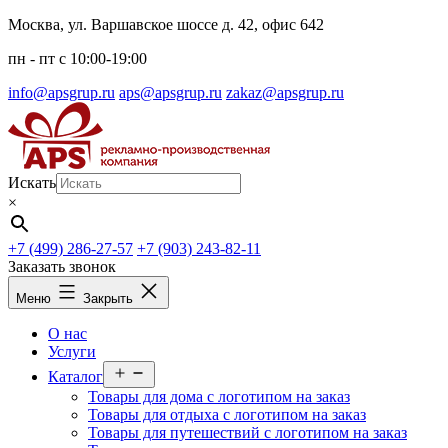
Перейти
Москва, ул. Варшавское шоссе д. 42, офис 642
к
пн - пт c 10:00-19:00
содержимому
info@apsgrup.ru
aps@apsgrup.ru
zakaz@apsgrup.ru
Искать
×
+7 (499) 286-27-57
+7 (903) 243-82-11
Заказать звонок
Меню
Закрыть
О нас
Услуги
Открыть
Каталог
меню
Товары для дома с логотипом на заказ
Товары для отдыха с логотипом на заказ
Товары для путешествий с логотипом на заказ