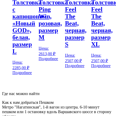
Толстовка
Толстовка
Толстовка
Толстов
с
Ping
Feel
Feel
капюшоном
Win,
The
The
«Новый
розовая,
Beat,
Beat,
GOD»,
размер
черная,
черная,
белая,
M
размер
размер
размер
S
XL
Цена:
L
2613,00
₽
Цена:
Цена:
Подробнее
2507,00
₽
2507,00
₽
Цена:
Подробнее
Подробнее
2285,00
₽
Подробнее
Где нас можно найти
Как к нам добраться Пешком
Метро "Нагатинская", 1-й вагон из центра. 6-10 минут
пешком или 1 остановку вдоль Варшавского шоссе в сторону