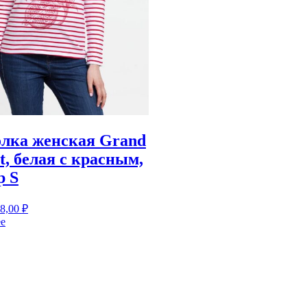
лка женская Grand
t, белая с красным,
р S
8,00
₽
е