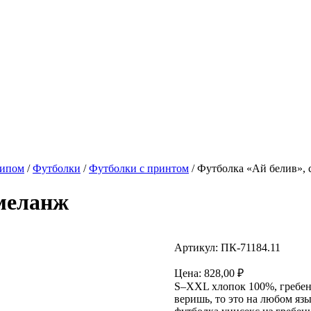
типом
/
Футболки
/
Футболки с принтом
/ Футболка «Ай белив»,
 меланж
Артикул: ПК-71184.11
Цена:
828,00
₽
S–XXL хлопок 100%, гребенна
веришь, то это на любом яз