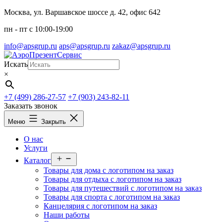
Перейти
Москва, ул. Варшавское шоссе д. 42, офис 642
к
пн - пт c 10:00-19:00
содержимому
info@apsgrup.ru
aps@apsgrup.ru
zakaz@apsgrup.ru
Искать
×
+7 (499) 286-27-57
+7 (903) 243-82-11
Заказать звонок
Меню
Закрыть
О нас
Услуги
Открыть
Каталог
меню
Товары для дома с логотипом на заказ
Товары для отдыха с логотипом на заказ
Товары для путешествий с логотипом на заказ
Товары для спорта с логотипом на заказ
Канцелярия с логотипом на заказ
Наши работы