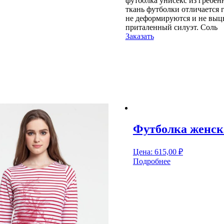
футболка унисекс из гребен
ткань футболки отличается 
не деформируются и не выцв
приталенный силуэт. Соль
Заказать
Футболка женск
Цена:
615,00
₽
Подробнее