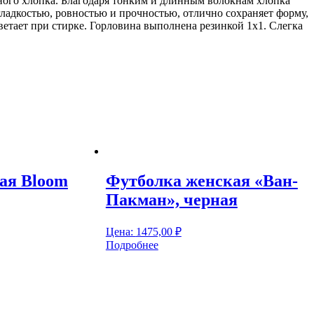
ного хлопка. Благодаря тонким и длинным волокнам хлопка
гладкостью, ровностью и прочностью, отлично сохраняет форму,
етает при стирке. Горловина выполнена резинкой 1x1. Слегка
ая Bloom
Футболка женская «Ван-
Пакман», черная
Цена:
1475,00
₽
Подробнее