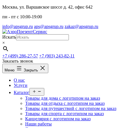
Перейти
Москва, ул. Варшавское шоссе д. 42, офис 642
к
пн - пт c 10:00-19:00
содержимому
info@apsgrup.ru
aps@apsgrup.ru
zakaz@apsgrup.ru
Искать
×
+7 (499) 286-27-57
+7 (903) 243-82-11
Заказать звонок
Меню
Закрыть
О нас
Услуги
Открыть
Каталог
меню
Товары для дома с логотипом на заказ
Товары для отдыха с логотипом на заказ
Товары для путешествий с логотипом на заказ
Товары для спорта с логотипом на заказ
Канцелярия с логотипом на заказ
Наши работы