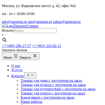
Перейти
Москва, ул. Варшавское шоссе д. 42, офис 642
к
пн - пт c 10:00-19:00
содержимому
info@apsgrup.ru
aps@apsgrup.ru
zakaz@apsgrup.ru
Искать
×
+7 (499) 286-27-57
+7 (903) 243-82-11
Заказать звонок
Меню
Закрыть
О нас
Услуги
Открыть
Каталог
меню
Товары для дома с логотипом на заказ
Товары для отдыха с логотипом на заказ
Товары для путешествий с логотипом на заказ
Товары для спорта с логотипом на заказ
Канцелярия с логотипом на заказ
Наши работы