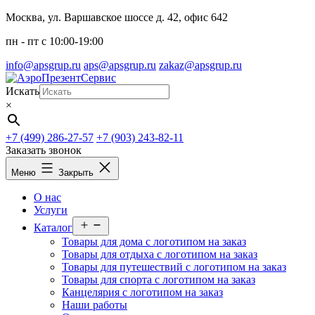
Перейти
Москва, ул. Варшавское шоссе д. 42, офис 642
к
пн - пт c 10:00-19:00
содержимому
info@apsgrup.ru
aps@apsgrup.ru
zakaz@apsgrup.ru
Искать
×
+7 (499) 286-27-57
+7 (903) 243-82-11
Заказать звонок
Меню
Закрыть
О нас
Услуги
Открыть
Каталог
меню
Товары для дома с логотипом на заказ
Товары для отдыха с логотипом на заказ
Товары для путешествий с логотипом на заказ
Товары для спорта с логотипом на заказ
Канцелярия с логотипом на заказ
Наши работы