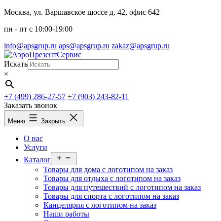
Перейти
Москва, ул. Варшавское шоссе д. 42, офис 642
к
пн - пт c 10:00-19:00
содержимому
info@apsgrup.ru
aps@apsgrup.ru
zakaz@apsgrup.ru
Искать
×
+7 (499) 286-27-57
+7 (903) 243-82-11
Заказать звонок
Меню
Закрыть
О нас
Услуги
Открыть
Каталог
меню
Товары для дома с логотипом на заказ
Товары для отдыха с логотипом на заказ
Товары для путешествий с логотипом на заказ
Товары для спорта с логотипом на заказ
Канцелярия с логотипом на заказ
Наши работы