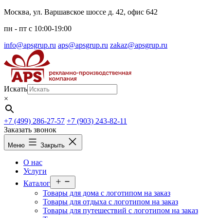
Перейти
Москва, ул. Варшавское шоссе д. 42, офис 642
к
пн - пт c 10:00-19:00
содержимому
info@apsgrup.ru
aps@apsgrup.ru
zakaz@apsgrup.ru
Искать
×
+7 (499) 286-27-57
+7 (903) 243-82-11
Заказать звонок
Меню
Закрыть
О нас
Услуги
Открыть
Каталог
меню
Товары для дома с логотипом на заказ
Товары для отдыха с логотипом на заказ
Товары для путешествий с логотипом на заказ