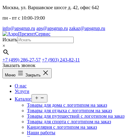
Перейти
Москва, ул. Варшавское шоссе д. 42, офис 642
к
пн - пт c 10:00-19:00
содержимому
info@apsgrup.ru
aps@apsgrup.ru
zakaz@apsgrup.ru
Искать
×
+7 (499) 286-27-57
+7 (903) 243-82-11
Заказать звонок
Меню
Закрыть
О нас
Услуги
Открыть
Каталог
меню
Товары для дома с логотипом на заказ
Товары для отдыха с логотипом на заказ
Товары для путешествий с логотипом на заказ
Товары для спорта с логотипом на заказ
Канцелярия с логотипом на заказ
Наши работы