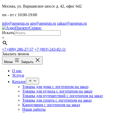
Перейти
Москва, ул. Варшавское шоссе д. 42, офис 642
к
пн - пт c 10:00-19:00
содержимому
info@apsgrup.ru
aps@apsgrup.ru
zakaz@apsgrup.ru
Искать
×
+7 (499) 286-27-57
+7 (903) 243-82-11
Заказать звонок
Меню
Закрыть
О нас
Услуги
Открыть
Каталог
меню
Товары для дома с логотипом на заказ
Товары для отдыха с логотипом на заказ
Товары для путешествий с логотипом на заказ
Товары для спорта с логотипом на заказ
Канцелярия с логотипом на заказ
Наши работы