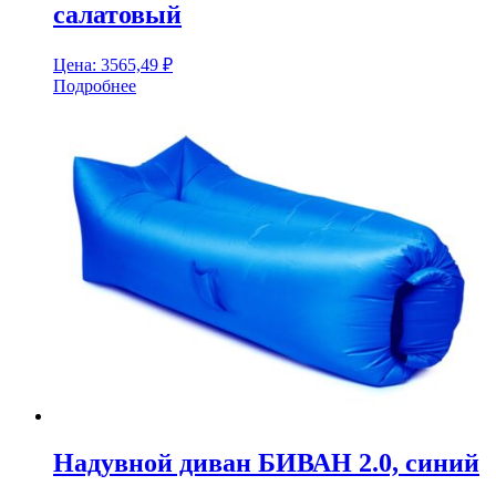
салатовый
Цена:
3565,49
₽
Подробнее
Надувной диван БИВАН 2.0, синий