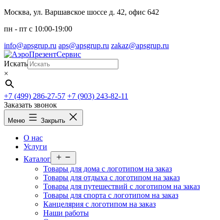
Перейти
Москва, ул. Варшавское шоссе д. 42, офис 642
к
пн - пт c 10:00-19:00
содержимому
info@apsgrup.ru
aps@apsgrup.ru
zakaz@apsgrup.ru
Искать
×
+7 (499) 286-27-57
+7 (903) 243-82-11
Заказать звонок
Меню
Закрыть
О нас
Услуги
Открыть
Каталог
меню
Товары для дома с логотипом на заказ
Товары для отдыха с логотипом на заказ
Товары для путешествий с логотипом на заказ
Товары для спорта с логотипом на заказ
Канцелярия с логотипом на заказ
Наши работы