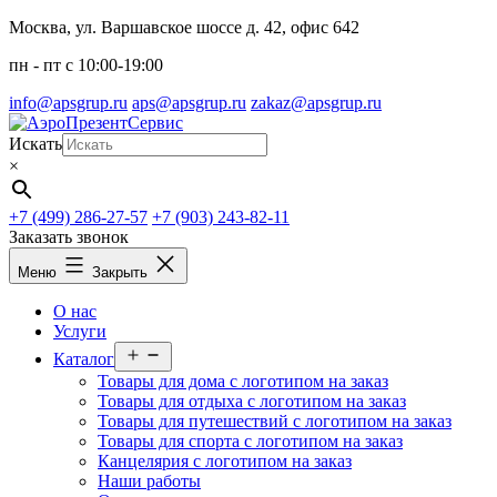
Перейти
Москва, ул. Варшавское шоссе д. 42, офис 642
к
пн - пт c 10:00-19:00
содержимому
info@apsgrup.ru
aps@apsgrup.ru
zakaz@apsgrup.ru
Искать
×
+7 (499) 286-27-57
+7 (903) 243-82-11
Заказать звонок
Меню
Закрыть
О нас
Услуги
Открыть
Каталог
меню
Товары для дома с логотипом на заказ
Товары для отдыха с логотипом на заказ
Товары для путешествий с логотипом на заказ
Товары для спорта с логотипом на заказ
Канцелярия с логотипом на заказ
Наши работы