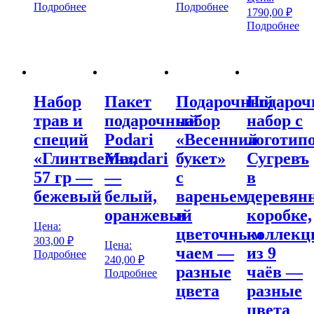
Подробнее
Подробнее
1790,00
₽
Подробнее
Набор
Пакет
Подарочный
Подаро
трав и
подарочный
набор
набор с
специй
Podari
«Весенний
логотип
«Глинтвейн»,
Mandari
букет»
Сугревъ
57 гр —
—
с
в
бежевый
белый,
вареньем
деревян
оранжевый
и
коробке,
Цена:
цветочным
коллекц
303,00
₽
Цена:
чаем —
из 9
Подробнее
240,00
₽
разные
чаёв —
Подробнее
цвета
разные
цвета