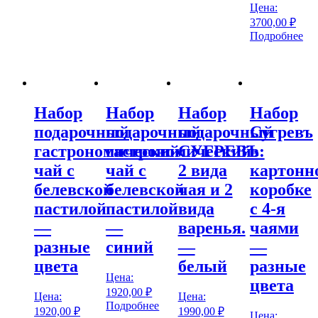
Цена:
3700,00
₽
Подробнее
Набор
Набор
Набор
Набор
подарочный
подарочный
подарочный
Сугревъ
гастрономический
гастрономический
СУГРЕВЪ:
в
чай с
чай с
2 вида
картонн
белевской
белевской
чая и 2
коробке
пастилой
пастилой
вида
с 4-я
—
—
варенья.
чаями
разные
синий
—
—
цвета
белый
разные
Цена:
цвета
1920,00
₽
Цена:
Цена:
Подробнее
1920,00
₽
1990,00
₽
Цена: