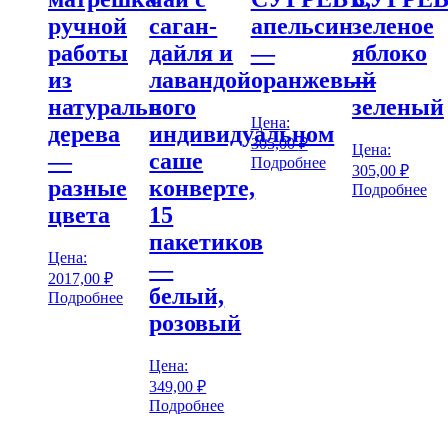
ручной
саган-
апельсин
зеленое
работы
дайля и
—
яблоко
из
лавандой
оранжевый
—
натурального
в
зеленый
Цена:
дерева
индивидуальном
305,00
₽
Цена:
—
саше
Подробнее
305,00
₽
разные
конверте,
Подробнее
цвета
15
пакетиков
Цена:
—
2017,00
₽
белый,
Подробнее
розовый
Цена:
349,00
₽
Подробнее