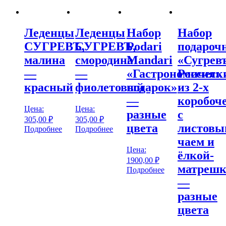
Леденцы
Леденцы
Набор
Набор
СУГРЕВЪ,
СУГРЕВЪ,
Podari
подароч
малина
смородина
Mandari
«Сугревъ
—
—
«Гастрономическ
Россия»
красный
фиолетовый
подарок»
из 2-х
—
коробоч
Цена:
Цена:
разные
с
305,00
₽
305,00
₽
цвета
листовы
Подробнее
Подробнее
чаем и
Цена:
ёлкой-
1900,00
₽
матрешк
Подробнее
—
разные
цвета