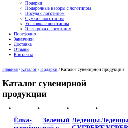
Подарки
Подарочные наборы с логотипом
Посуда с логотипом
Сумки с логотипом
Упаковка с логотипом
Электрика с логотипом
Портфолио
Заказчики
Доставка
Отзывы
Контакты
Главная
/
Каталог
/
Подарки
/ Каталог сувенирной продукции
Каталог сувенирной
продукции
Ёлка-
Зеленый
Леденцы
Леденц
матрёшка
чай с
СУГРЕВЪ,
СУГРЕВ