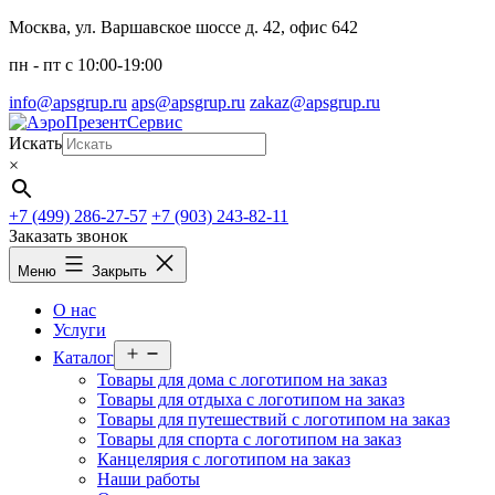
Перейти
Москва, ул. Варшавское шоссе д. 42, офис 642
к
пн - пт c 10:00-19:00
содержимому
info@apsgrup.ru
aps@apsgrup.ru
zakaz@apsgrup.ru
Искать
×
+7 (499) 286-27-57
+7 (903) 243-82-11
Заказать звонок
Меню
Закрыть
О нас
Услуги
Открыть
Каталог
меню
Товары для дома с логотипом на заказ
Товары для отдыха с логотипом на заказ
Товары для путешествий с логотипом на заказ
Товары для спорта с логотипом на заказ
Канцелярия с логотипом на заказ
Наши работы