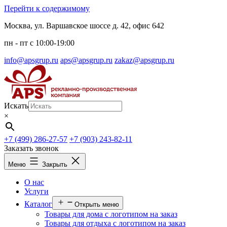
Перейти к содержимому
Москва, ул. Варшавское шоссе д. 42, офис 642
пн - пт c 10:00-19:00
info@apsgrup.ru
aps@apsgrup.ru
zakaz@apsgrup.ru
Искать
×
+7 (499) 286-27-57
+7 (903) 243-82-11
Заказать звонок
Меню
Закрыть
О нас
Услуги
Каталог
Открыть меню
Товары для дома с логотипом на заказ
Товары для отдыха с логотипом на заказ