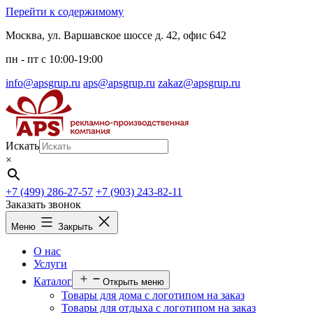
Перейти к содержимому
Москва, ул. Варшавское шоссе д. 42, офис 642
пн - пт c 10:00-19:00
info@apsgrup.ru
aps@apsgrup.ru
zakaz@apsgrup.ru
Искать
×
+7 (499) 286-27-57
+7 (903) 243-82-11
Заказать звонок
Меню
Закрыть
О нас
Услуги
Каталог
Открыть меню
Товары для дома с логотипом на заказ
Товары для отдыха с логотипом на заказ