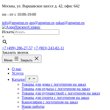
Перейти
Москва, ул. Варшавское шоссе д. 42, офис 642
к
пн - пт c 10:00-19:00
содержимому
info@apsgrup.ru
aps@apsgrup.ru
zakaz@apsgrup.ru
Искать
×
+7 (499) 286-27-57
+7 (903) 243-82-11
Заказать звонок
Меню
Закрыть
О нас
Услуги
Открыть
Каталог
меню
Товары для дома с логотипом на заказ
Товары для отдыха с логотипом на заказ
Товары для путешествий с логотипом на заказ
Товары для спорта с логотипом на заказ
Канцелярия с логотипом на заказ
Наши работы