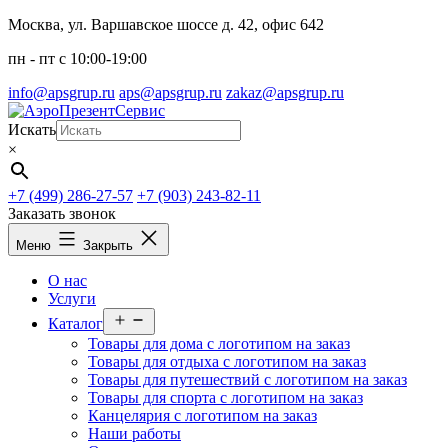
Перейти
Москва, ул. Варшавское шоссе д. 42, офис 642
к
пн - пт c 10:00-19:00
содержимому
info@apsgrup.ru
aps@apsgrup.ru
zakaz@apsgrup.ru
Искать
×
+7 (499) 286-27-57
+7 (903) 243-82-11
Заказать звонок
Меню
Закрыть
О нас
Услуги
Открыть
Каталог
меню
Товары для дома с логотипом на заказ
Товары для отдыха с логотипом на заказ
Товары для путешествий с логотипом на заказ
Товары для спорта с логотипом на заказ
Канцелярия с логотипом на заказ
Наши работы