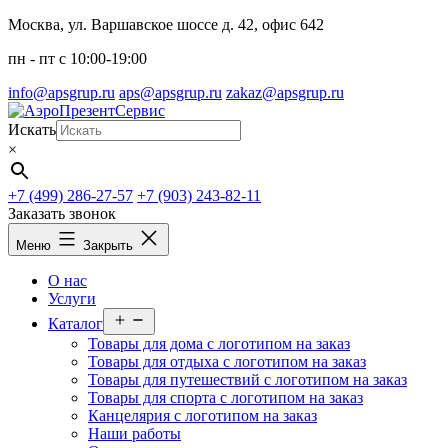
Перейти
Москва, ул. Варшавское шоссе д. 42, офис 642
к
пн - пт c 10:00-19:00
содержимому
info@apsgrup.ru
aps@apsgrup.ru
zakaz@apsgrup.ru
Искать
×
+7 (499) 286-27-57
+7 (903) 243-82-11
Заказать звонок
Меню
Закрыть
О нас
Услуги
Открыть
Каталог
меню
Товары для дома с логотипом на заказ
Товары для отдыха с логотипом на заказ
Товары для путешествий с логотипом на заказ
Товары для спорта с логотипом на заказ
Канцелярия с логотипом на заказ
Наши работы