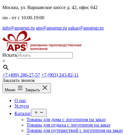
Перейти
Москва, ул. Варшавское шоссе д. 42, офис 642
к
пн - пт c 10:00-19:00
содержимому
info@apsgrup.ru
aps@apsgrup.ru
zakaz@apsgrup.ru
Искать
×
+7 (499) 286-27-57
+7 (903) 243-82-11
Заказать звонок
Меню
Закрыть
О нас
Услуги
Открыть
Каталог
меню
Товары для дома с логотипом на заказ
Товары для отдыха с логотипом на заказ
Товары для путешествий с логотипом на заказ