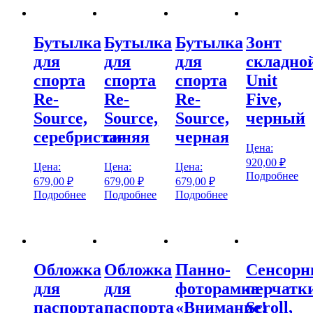
Бутылка
Бутылка
Бутылка
Зонт
для
для
для
складно
спорта
спорта
спорта
Unit
Re-
Re-
Re-
Five,
Source,
Source,
Source,
черный
серебристая
синяя
черная
Цена:
920,00
₽
Цена:
Цена:
Цена:
Подробнее
679,00
₽
679,00
₽
679,00
₽
Подробнее
Подробнее
Подробнее
Обложка
Обложка
Панно-
Сенсорн
для
для
фоторамка
перчатк
паспорта
паспорта
«Внимание!
Scroll,